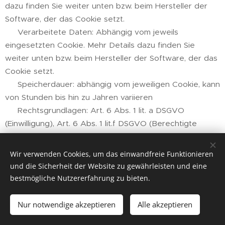
dazu finden Sie weiter unten bzw. beim Hersteller der
Software, der das Cookie setzt.
📓 Verarbeitete Daten: Abhängig vom jeweils
eingesetzten Cookie. Mehr Details dazu finden Sie
weiter unten bzw. beim Hersteller der Software, der das
Cookie setzt.
📅 Speicherdauer: abhängig vom jeweiligen Cookie, kann
von Stunden bis hin zu Jahren variieren
⚖️ Rechtsgrundlagen: Art. 6 Abs. 1 lit. a DSGVO
(Einwilligung), Art. 6 Abs. 1 lit.f DSGVO (Berechtigte
Interessen)
Wir verwenden Cookies, um das einwandfreie Funktionieren
und die Sicherheit der Website zu gewährleisten und eine
Was sind Cookies?
bestmögliche Nutzererfahrung zu bieten.
Unsere Website verwendet HTTP-Cookies, um
Nur notwendige akzeptieren
Alle akzeptieren
nutzerspezifische Daten zu speichern.
Im Folgenden erklären wir, was Cookies sind und warum